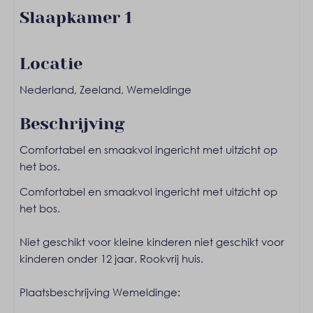
Slaapkamer 1
Kledingkast
Tweepersoonsbed: 1
Locatie
Nederland, Zeeland, Wemeldinge
Slaapkamer 2
Beschrijving
Eenpersoonsbed: 2
Comfortabel en smaakvol ingericht met uitzicht op
Wassen en drogen
het bos.
Stofzuiger
Comfortabel en smaakvol ingericht met uitzicht op
het bos.
Entertainment
Niet geschikt voor kleine kinderen niet geschikt voor
Gratis Wifi
kinderen onder 12 jaar. Rookvrij huis.
Flatscreen TV
Plaatsbeschrijving Wemeldinge:
Keuken