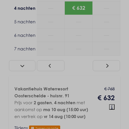
Centrale verwarming
—
€ 632
—
4 nachten
—
—
—
5 nachten
—
—
—
6 nachten
—
—
—
7 nachten
€ 768
Vakantiehuis Waterresort
Oosterschelde - huisnr. 91
€ 632
Prijs voor
,
met
2 gasten
4 nachten
aankomst op
ma 10 aug (15:00 uur)
en vertrek op
vr 14 aug (10:00 uur)
Tijdens
Zomervakantie