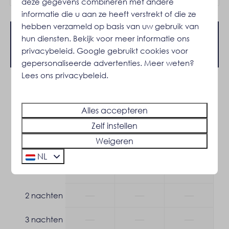
Vrijstaand
deze gegevens combineren met andere
Rustige ligging
informatie die u aan ze heeft verstrekt of die ze
Op een resort
hebben verzameld op basis van uw gebruik van
Aan de bosrand
hun diensten. Bekijk voor meer informatie ons
Beschikbaarheid en prijs
privacybeleid
.
Google
gebruikt cookies voor
Buiten
gepersonaliseerde advertenties. Meer weten?
Lees ons privacybeleid.
Tuin
2 gasten
Tuinmeubels
Zonnewering: Zonnescherm
Alles accepteren
ma
10-08-2026
vr
14-08-2026
Terras: Overdekt
Zelf instellen
Parkeerplaats: 2
Weigeren
zo
di
ma
9 aug
11 aug
10 aug
NL
Veiligheid
—
—
—
1 nacht
Brandblusser
Rookmelder
—
—
—
2 nachten
Verwarming & Verkoeling
—
—
—
3 nachten