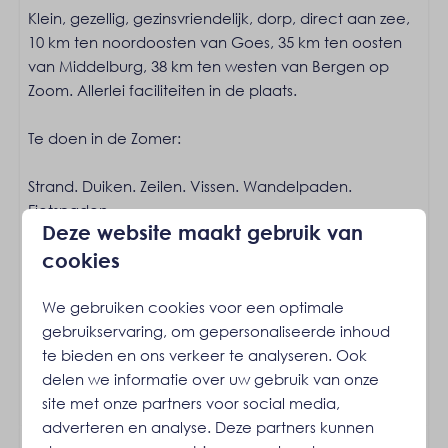
Klein, gezellig, gezinsvriendelijk, dorp, direct aan zee,
Pannen
10 km ten noordoosten van Goes, 35 km ten oosten
Bestek
van Middelburg, 38 km ten westen van Bergen op
Eettafel
Zoom. Allerlei faciliteiten in de plaats.
Borden
Vaatwasser
Te doen in de Zomer:
Drinkglazen
Afzuigkap
Strand. Duiken. Zeilen. Vissen. Wandelpaden.
Keukengerei
Fietspaden.
Broodrooster
Deze website maakt gebruik van
Senseo
De eigenaar accepteert geen groepen. De eigenaar
cookies
Inductie kookplaats: 4-pits
accepteert geen jeugdgroepen.
Waterkoker: Elektrische waterkoker
Niet geschikt voor kleine kinderen niet geschikt voor
We gebruiken cookies voor een optimale
Oven: Heteluchtoven
kinderen onder 12 jaar. Rookvrij huis.
gebruikservaring, om gepersonaliseerde inhoud
Koelkast: Met vriesvak
te bieden en ons verkeer te analyseren. Ook
Magnetron: Magnetron
Energielabel:
delen we informatie over uw gebruik van onze
site met onze partners voor social media,
Ligging
adverteren en analyse. Deze partners kunnen