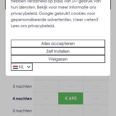
Vrijstaand
hebben verzameld op basis van uw gebruik van
Rustige ligging
hun diensten. Bekijk voor meer informatie ons
Op een resort
privacybeleid
.
Google
gebruikt cookies voor
gepersonaliseerde advertenties. Meer weten?
2 gasten
Buiten
Lees ons privacybeleid.
ma
17-08-2026
vr
21-08-2026
Tuin
Tuinmeubels
Alles accepteren
zo
di
ma
Ligstoel
Zelf instellen
16 aug
18 aug
17 aug
Parkeerplaats: 1
Weigeren
Terras: Overdekt
—
—
—
1 nacht
NL
Zonnewering: Zonnescherm
—
—
—
2 nachten
Veiligheid
—
—
—
3 nachten
Brandblusser
Rookmelder
—
€ 695
—
4 nachten
Verwarming & Verkoeling
—
—
—
5 nachten