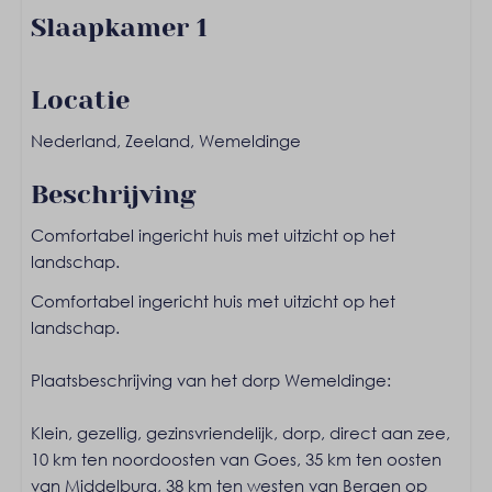
Slaapkamer 1
Kledingkast
Tweepersoonsbed: 1
Locatie
Nederland, Zeeland, Wemeldinge
Slaapkamer 2
Beschrijving
Eenpersoonsbed: 2
Comfortabel ingericht huis met uitzicht op het
Wassen en drogen
landschap.
Stofzuiger
Comfortabel ingericht huis met uitzicht op het
landschap.
Entertainment
Plaatsbeschrijving van het dorp Wemeldinge:
Gratis Wifi
Flatscreen TV
Klein, gezellig, gezinsvriendelijk, dorp, direct aan zee,
10 km ten noordoosten van Goes, 35 km ten oosten
Keuken
van Middelburg, 38 km ten westen van Bergen op