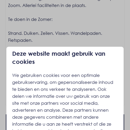
Zoom. Allerlei faciliteiten in de plaats.
Filter koffieapparaat
Pannen
Te doen in de Zomer:
Bestek
Eettafel
Strand. Duiken. Zeilen. Vissen. Wandelpaden.
Borden
Fietspaden.
Vaatwasser
Drinkglazen
Deze website maakt gebruik van
Het is een rookvrij huis. Huisdieren zijn niet toegestaan.
Afzuigkap
Er worden geen groepen of jeugdgroepen
cookies
Keukengerei
geaccepteerd.
Waterkoker: Elektrische waterkoker
We gebruiken cookies voor een optimale
Koelkast: Met vriesvak
Energielabel:
gebruikservaring, om gepersonaliseerde inhoud
Magnetron: Combimagnetron
te bieden en ons verkeer te analyseren. Ook
Inductie kookplaats: 4-pits
delen we informatie over uw gebruik van onze
Oven: Heteluchtoven
site met onze partners voor social media,
adverteren en analyse. Deze partners kunnen
Ligging
deze gegevens combineren met andere
Dichtbij het strand
informatie die u aan ze heeft verstrekt of die ze
Beschikbaarheid en prijs