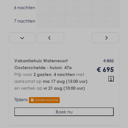
Centrale verwarming
—
—
—
6 nachten
Airconditioning
—
—
—
7 nachten
€ 852
Vakantiehuis Waterresort
Oosterschelde - huisnr. 47a
€ 695
Prijs voor
,
met
2 gasten
4 nachten
aankomst op
ma 17 aug (15:00 uur)
en vertrek op
vr 21 aug (10:00 uur)
Tijdens
Zomervakantie
Boek nu