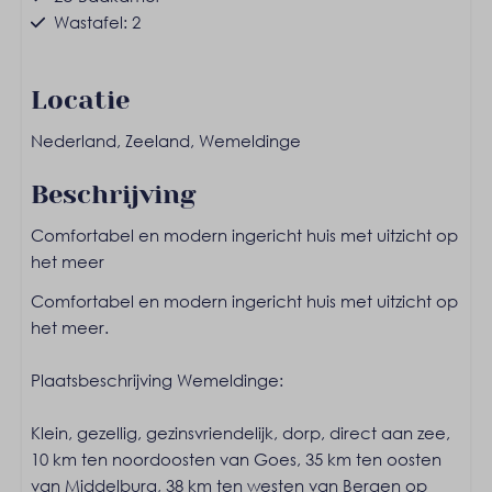
Wastafel: 2
Slaapkamer 1
Locatie
Kledingkast
Nederland, Zeeland, Wemeldinge
Wassen en drogen
Beschrijving
Stofzuiger
Comfortabel en modern ingericht huis met uitzicht op
Wasmachine
het meer
Entertainment
Comfortabel en modern ingericht huis met uitzicht op
het meer.
Gratis Wifi
Flatscreen TV
Plaatsbeschrijving Wemeldinge:
Smart TV
Klein, gezellig, gezinsvriendelijk, dorp, direct aan zee,
Keuken
10 km ten noordoosten van Goes, 35 km ten oosten
van Middelburg, 38 km ten westen van Bergen op