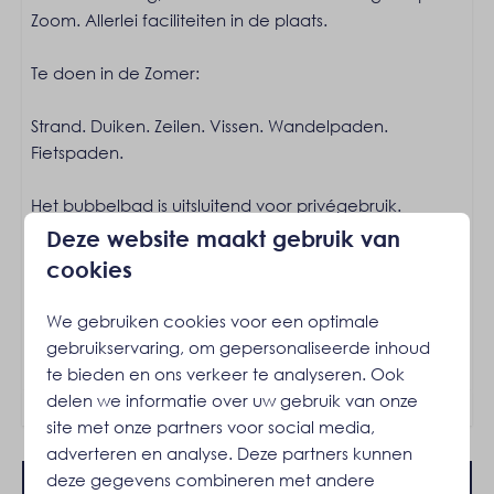
Filter koffieapparaat
Zoom. Allerlei faciliteiten in de plaats.
Pannen
Bestek
Te doen in de Zomer:
Eettafel
Borden
Strand. Duiken. Zeilen. Vissen. Wandelpaden.
Vaatwasser
Fietspaden.
Drinkglazen
Afzuigkap
Het bubbelbad is uitsluitend voor privégebruik.
Keukengerei
Deze website maakt gebruik van
Broodrooster
De eigenaar accepteert geen groepen of
cookies
Oven: Heteluchtoven
jeugdgroepen.
Waterkoker: Quooker
We gebruiken cookies voor een optimale
Magnetron: Combimagnetron
Energielabel:
gebruikservaring, om gepersonaliseerde inhoud
Inductie kookplaats: 4-pits
te bieden en ons verkeer te analyseren. Ook
Koelkast: Met vriesvak
delen we informatie over uw gebruik van onze
site met onze partners voor social media,
Ligging
adverteren en analyse. Deze partners kunnen
Vrijstaand
deze gegevens combineren met andere