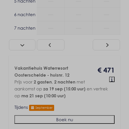
—
—
—
5 nachten
Verwarming & Verkoeling
—
—
—
6 nachten
Centrale verwarming
Airconditioning
—
—
—
7 nachten
Vakantiehuis Waterresort
€ 471
Oosterschelde - huisnr. 12
Prijs voor
,
met
2 gasten
2 nachten
aankomst op
en vertrek
za 19 sep (15:00 uur)
op
ma 21 sep (10:00 uur)
Tijdens
September
Boek nu