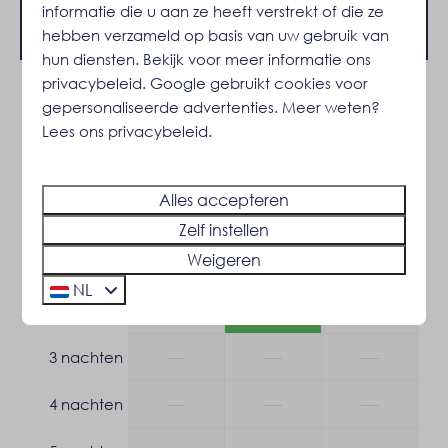
Rustige ligging
Beschikbaarheid en prijs
informatie die u aan ze heeft verstrekt of die ze
Op een resort
hebben verzameld op basis van uw gebruik van
Aan het water
hun diensten. Bekijk voor meer informatie ons
Middagzon
privacybeleid
.
Google
gebruikt cookies voor
2 gasten
Hoekplaats
gepersonaliseerde advertenties. Meer weten?
Lees ons privacybeleid.
Buiten
za
19-09-2026
ma
21-09-2026
Tuin
Alles accepteren
vr
zo
za
Tuinmeubels
18 sep
20 sep
19 sep
Zelf instellen
Ligstoel
Weigeren
—
—
—
1 nacht
Zonnewering: Zonnescherm
Terras: Overdekt
NL
—
€ 471
—
2 nachten
Parkeerplaats: 2
—
—
—
3 nachten
Veiligheid
Brandblusser
—
—
—
4 nachten
Rookmelder