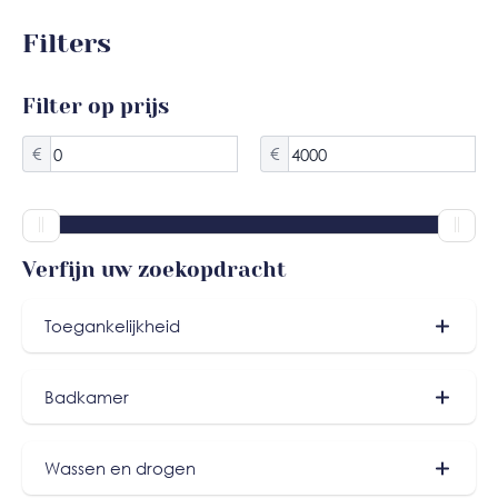
Filters
Filter op prijs
€
€
Verfijn uw zoekopdracht
Toegankelijkheid
Gelijkvloers (25)
Badkamer
Föhn (5)
Wassen en drogen
2e Badkamer (2)